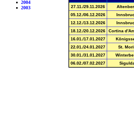
2004
27.11./29.11.2026
Altenbe
2003
05.12./06.12.2026
Innsbru
12.12./13.12.2026
Innsbru
18.12./20.12.2026
Cortina d'A
16.01./17.01.2027
Königss
22.01./24.01.2027
St. Mori
30.01./31.01.2027
Winterbe
06.02./07.02.2027
Siguld