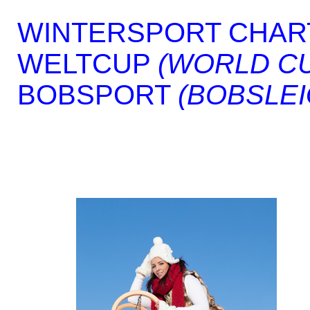
WINTERSPORT CHAR
WELTCUP
(WORLD C
BOBSPORT
(BOBSLEI