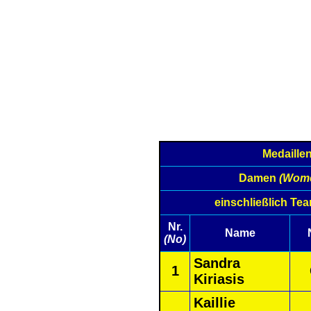
Medaille
Damen
(Wom
einschließlich Te
Nr.
Name
(No)
Sandra
1
Kiriasis
Kaillie