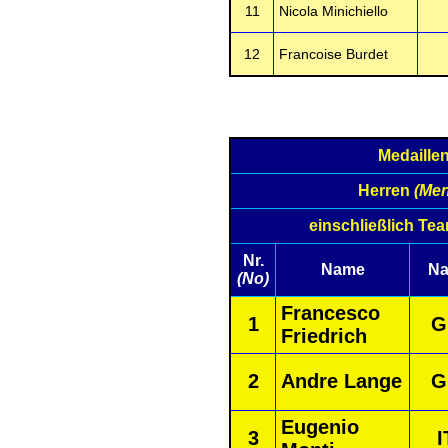
11
Nicola Minichiello
12
Francoise Burdet
Medaille
Herren
(Men
einschließlich Te
Nr.
Name
Na
(No)
Francesco
1
G
Friedrich
2
Andre Lange
G
Eugenio
3
I