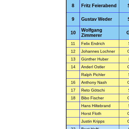
8
Fritz Feierabend
9
Gustav Weder
Wolfgang
10
Zimmerer
11
Felix Endrich
12
Johannes Lochner
13
Günther Huber
14
Anderl Ostler
Ralph Pichler
16
Anthony Nash
17
Reto Götschi
18
Bibo Fischer
Hans Hiltebrand
Horst Floth
Justin Kripps