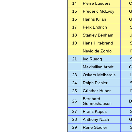
14
Pierre Lueders
C
15
Frederic McEvoy
G
16
Hanns Kilian
G
17
Felix Endrich
18
Stanley Benham
U
19
Hans Hiltebrand
Nevio de Zordo
21
Ivo Rüegg
Maximilian Arndt
G
23
Oskars Melbardis
24
Ralph Pichler
25
Günther Huber
Bernhard
26
D
Germeshausen
27
Franz Kapus
28
Anthony Nash
G
29
Rene Stadler