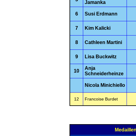
Jamanka
6
Susi Erdmann
7
Kim Kalicki
8
Cathleen Martini
9
Lisa Buckwitz
Anja
10
Schneiderheinze
Nicola Minichiello
12
Francoise Burdet
Medaille