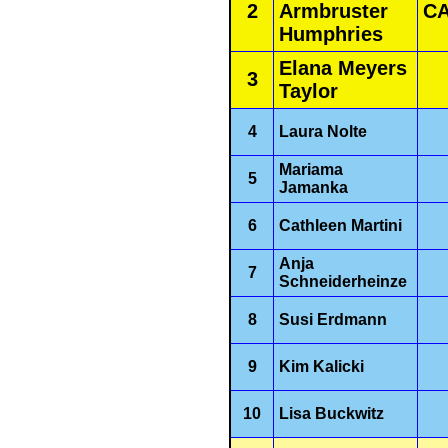
2
Armbruster
C
Humphries
Elana Meyers
3
Taylor
4
Laura Nolte
Mariama
5
Jamanka
6
Cathleen Martini
Anja
7
Schneiderheinze
8
Susi Erdmann
9
Kim Kalicki
10
Lisa Buckwitz