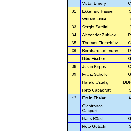
Victor Emery
C
31
Ekkehard Fasser
William Fiske
U
33
Sergio Zardini
34
Alexander Zubkov
R
35
Thomas Florschütz
G
36
Bernhard Lehmann
D
Bibo Fischer
G
38
Justin Kripps
C
39
Franz Schelle
G
Harald Czudaj
DDR
Reto Capadrutt
42
Erwin Thaler
A
Gianfranco
Gaspari
Hans Rösch
G
Reto Götschi