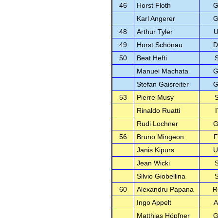
46
Horst Floth
G
Karl Angerer
G
48
Arthur Tyler
U
49
Horst Schönau
D
50
Beat Hefti
Manuel Machata
G
Stefan Gaisreiter
G
53
Pierre Musy
Rinaldo Ruatti
Rudi Lochner
G
56
Bruno Mingeon
F
Janis Kipurs
U
Jean Wicki
Silvio Giobellina
60
Alexandru Papana
R
Ingo Appelt
A
Matthias Höpfner
G