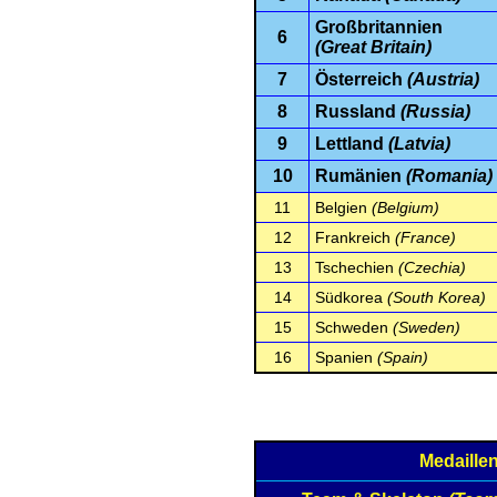
Großbritannien
6
(Great Britain)
7
Österreich
(Austria)
8
Russland
(Russia)
9
Lettland
(Latvia)
10
Rumänien
(Romania)
11
Belgien
(Belgium)
12
Frankreich
(France)
13
Tschechien
(Czechia)
14
Südkorea
(South Korea)
15
Schweden
(Sweden)
16
Spanien
(Spain)
Medaille