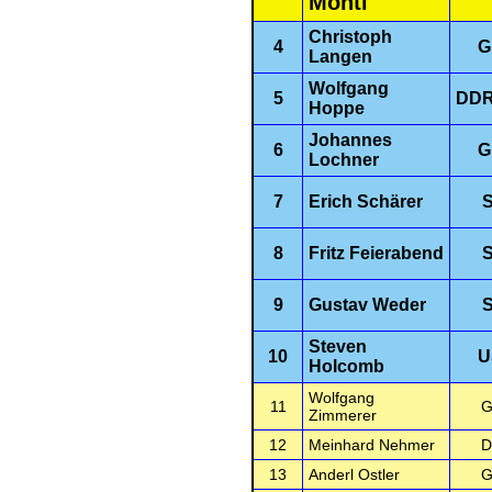
Monti
Christoph
4
G
Langen
Wolfgang
5
DDR
Hoppe
Johannes
6
G
Lochner
7
Erich Schärer
S
8
Fritz Feierabend
S
9
Gustav Weder
S
Steven
10
U
Holcomb
Wolfgang
11
G
Zimmerer
12
Meinhard Nehmer
D
13
Anderl Ostler
G